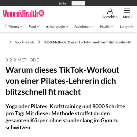
Hefte
Produkte
Anmelden
Menü
Fitness
Food
🔥 Astrologie
Abnehmen
Health
Longevity
ness
Sport-Trends
3-2-8-Methode: Dieser TikTok-Trend macht dich rundum fit
3-2-8-METHODE
Warum dieses TikTok-Workout
von einer Pilates-Lehrerin dich
blitzschnell fit macht
Yoga oder Pilates, Krafttraining und 8000 Schritte
pro Tag: Mit dieser Methode straffst du den
gesamten Körper, ohne stundenlang im Gym zu
schwitzen