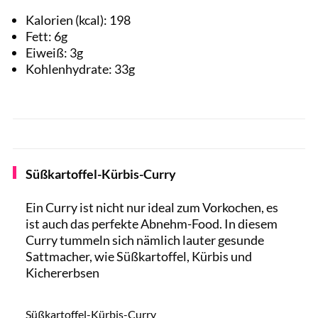
Kalorien (kcal):
198
Fett:
6
g
Eiweiß:
3
g
Kohlenhydrate:
33
g
Süßkartoffel-Kürbis-Curry
Ein Curry ist nicht nur ideal zum Vorkochen, es
ist auch das perfekte Abnehm-Food. In diesem
Curry tummeln sich nämlich lauter gesunde
Sattmacher, wie Süßkartoffel, Kürbis und
Kichererbsen
Foto: Micky Hoyle/ Rezept: Amy Rankin
Süßkartoffel-Kürbis-Curry