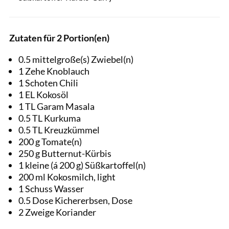
Zutaten für 2 Portion(en)
0.5 mittelgroße(s) Zwiebel(n)
1 Zehe Knoblauch
1 Schoten Chili
1 EL Kokosöl
1 TL Garam Masala
0.5 TL Kurkuma
0.5 TL Kreuzkümmel
200 g Tomate(n)
250 g Butternut-Kürbis
1 kleine (á 200 g) Süßkartoffel(n)
200 ml Kokosmilch, light
1 Schuss Wasser
0.5 Dose Kichererbsen, Dose
2 Zweige Koriander