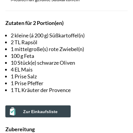
Zutaten für 2 Portion(en)
2 kleine (á 200 g) Süßkartoffel(n)
2 TL Rapsöl
1 mittelgroße(s) rote Zwiebel(n)
100 g Feta
10 Stück(e) schwarze Oliven
4 EL Mais
1 Prise Salz
1 Prise Pfeffer
1 TL Kräuter der Provence
Zur Einkaufsliste
Zubereitung