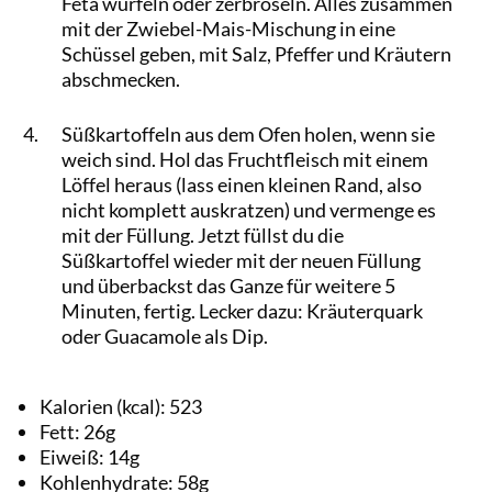
Feta würfeln oder zerbröseln. Alles zusammen
mit der Zwiebel-Mais-Mischung in eine
Schüssel geben, mit Salz, Pfeffer und Kräutern
abschmecken.
Süßkartoffeln aus dem Ofen holen, wenn sie
weich sind. Hol das Fruchtfleisch mit einem
Löffel heraus (lass einen kleinen Rand, also
nicht komplett auskratzen) und vermenge es
mit der Füllung. Jetzt füllst du die
Süßkartoffel wieder mit der neuen Füllung
und überbackst das Ganze für weitere 5
Minuten, fertig. Lecker dazu: Kräuterquark
oder Guacamole als Dip.
Kalorien (kcal):
523
Fett:
26
g
Eiweiß:
14
g
Kohlenhydrate:
58
g