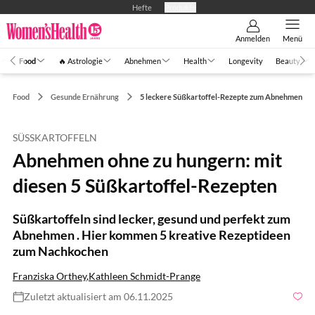
Hefte
Produkte
Anmelden
Menü
Food
🔥 Astrologie
Abnehmen
Health
Longevity
Beauty
Food
Gesunde Ernährung
5 leckere Süßkartoffel-Rezepte zum Abnehmen
SÜSSKARTOFFELN
Abnehmen ohne zu hungern: mit
diesen 5 Süßkartoffel-Rezepten
Süßkartoffeln sind lecker, gesund und perfekt zum
Abnehmen . Hier kommen 5 kreative Rezeptideen
zum Nachkochen
Franziska Orthey
,
Kathleen Schmidt-Prange
Zuletzt aktualisiert am 06.11.2025
Foto: Shutterstock.com / AS Foodstudio