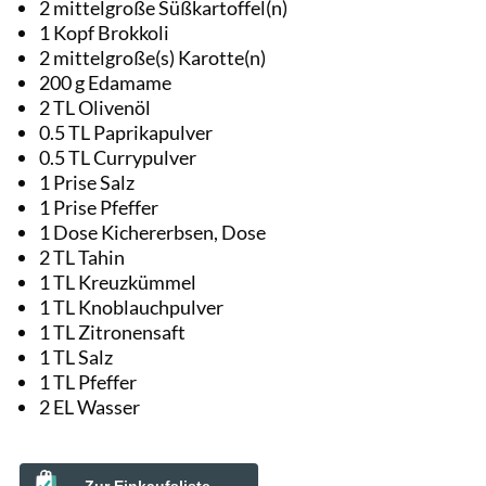
2 mittelgroße Süßkartoffel(n)
1 Kopf Brokkoli
2 mittelgroße(s) Karotte(n)
200 g Edamame
2 TL Olivenöl
0.5 TL Paprikapulver
0.5 TL Currypulver
1 Prise Salz
1 Prise Pfeffer
1 Dose Kichererbsen, Dose
2 TL Tahin
1 TL Kreuzkümmel
1 TL Knoblauchpulver
1 TL Zitronensaft
1 TL Salz
1 TL Pfeffer
2 EL Wasser