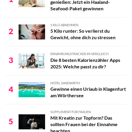
genießen: Jetzt ein Haaland-
Die 11 leckersten Rezepte mit Reis
Seafood-Paket gewinnen
Die 11 leckersten Rezepte mit Reis
5 KILO ABNEHMEN
Die 11 leckersten Rezepte mit Reis
2
5 Kilo runter: So verlierst du
Gewicht, ohne dich zu stressen
Die 11 leckersten Rezepte mit Reis
Die 11 leckersten Rezepte mit Reis
ERNÄHRUNGSTRACKER IM VERGLEICH
3
Die 8 besten Kalorienzähler Apps
Die 11 leckersten Rezepte mit Reis
2025: Welche passt zu dir?
Die 11 leckersten Rezepte mit Reis
HOTEL SANDWIRTH
4
Gewinne einen Urlaub in Klagenfurt
am Wörthersee
SUPPLEMENT FÜR FRAUEN
Mit Kreatin zur Topform? Das
5
sollten Frauen bei der Einnahme
beachten