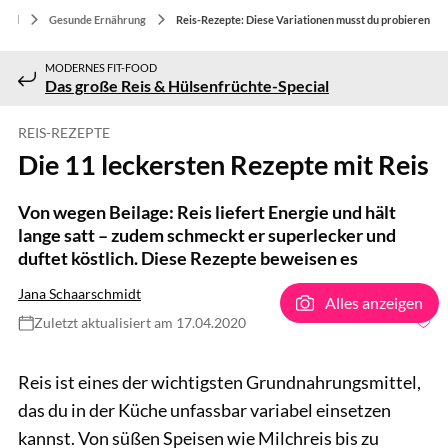
Food
Gesunde Ernährung
Reis-Rezepte: Diese Variationen musst du probieren
MODERNES FIT-FOOD
Das große Reis & Hülsenfrüchte-Special
REIS-REZEPTE
Die 11 leckersten Rezepte mit Reis
Von wegen Beilage: Reis liefert Energie und hält
lange satt – zudem schmeckt er superlecker und
duftet köstlich. Diese Rezepte beweisen es
Jana Schaarschmidt
Alles anzeigen
Zuletzt aktualisiert am 17.04.2020
Pille Riin Priske / Unsplash.com
Reis ist eines der wichtigsten Grundnahrungsmittel,
das du in der Küche unfassbar variabel einsetzen
kannst. Von süßen Speisen wie Milchreis bis zu