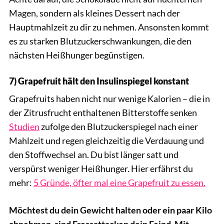
Magen, sondern als kleines Dessert nach der
Hauptmahlzeit zu dir zu nehmen. Ansonsten kommt
es zu starken Blutzuckerschwankungen, die den
nächsten Heißhunger begünstigen.
7) Grapefruit hält den Insulinspiegel konstant
Grapefruits haben nicht nur wenige Kalorien – die in
der Zitrusfrucht enthaltenen Bitterstoffe senken
Studien
zufolge den Blutzuckerspiegel nach einer
Mahlzeit und regen gleichzeitig die Verdauung und
den Stoffwechsel an. Du bist länger satt und
verspürst weniger Heißhunger. Hier erfährst du
mehr:
5 Gründe, öfter mal eine Grapefruit zu essen.
Möchtest du dein Gewicht halten oder ein paar Kilo
abnehmen, sind Fressattacken dein Feind. Mit