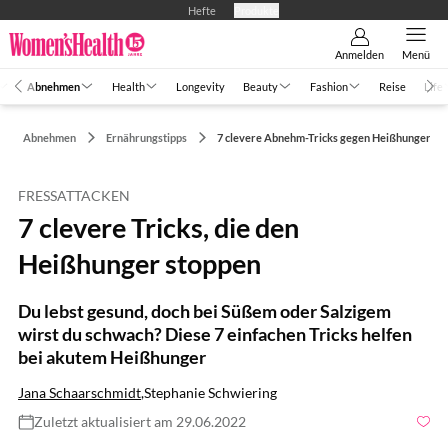
Hefte
Produkte
Anmelden
Menü
Abnehmen
Health
Longevity
Beauty
Fashion
Reise
Life
Abnehmen
Ernährungstipps
7 clevere Abnehm-Tricks gegen Heißhunger
FRESSATTACKEN
7 clevere Tricks, die den
Heißhunger stoppen
Du lebst gesund, doch bei Süßem oder Salzigem
wirst du schwach? Diese 7 einfachen Tricks helfen
bei akutem Heißhunger
Jana Schaarschmidt
,
Stephanie Schwiering
Zuletzt aktualisiert am 29.06.2022
Foto: Ann Haritonenko / Shutterstock.com