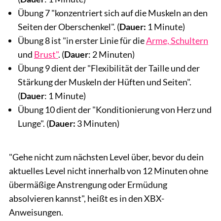
Übung 7 "konzentriert sich auf die Muskeln an den
Seiten der Oberschenkel". (
Dauer:
1 Minute)
Übung 8 ist "in erster Linie für die
Arme, Schultern
und
Brust"
. (
Dauer
: 2 Minuten)
Übung 9 dient der "Flexibilität der Taille und der
Stärkung der Muskeln der Hüften und Seiten".
(
Dauer
: 1 Minute)
Übung 10 dient der "Konditionierung von Herz und
Lunge". (
Dauer:
3 Minuten)
"Gehe nicht zum nächsten Level über, bevor du dein
aktuelles Level nicht innerhalb von 12 Minuten ohne
übermäßige Anstrengung oder Ermüdung
absolvieren kannst", heißt es in den XBX-
Anweisungen.