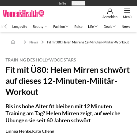
Hefte
Produkte
Anmelden
Menü
th
Longevity
Beauty
Fashion
Reise
Life
Deals
News
News
Fit mit 80: Helen Mirrens 12-Minuten-Militär-Workout
TRAINING DES HOLLYWOODSTARS
Fit mit Ü80: Helen Mirren schwört
auf dieses 12-Minuten-Militär-
Workout
Bis ins hohe Alter fit bleiben mit 12 Minuten
Training am Tag? Helen Mirren zeigt, auf welche
Übungen sie seit 60 Jahren schwört
Linnea Henke
,
Kate Cheng