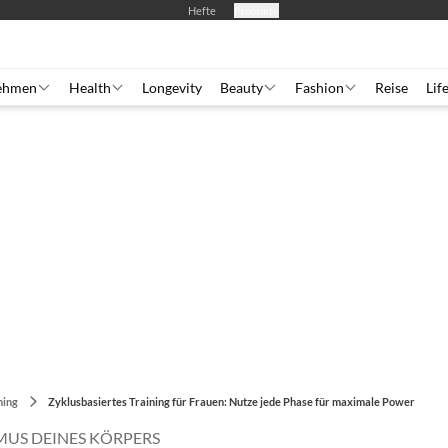
Hefte
Produkte
ehmen
Health
Longevity
Beauty
Fashion
Reise
Lif
ning
Zyklusbasiertes Training für Frauen: Nutze jede Phase für maximale Power
MUS DEINES KÖRPERS