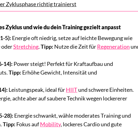
er Zyklusphase richtig trainierst
es Zyklus und wie du dein Training gezielt anpasst
 1
-5):
Energie oft niedrig, setze auf leichte Bewegung wie
e oder
Stretching
.
Tipp:
Nutze die Zeit für
Regeneration
un
6
-14):
Power steigt! Perfekt für Kraftaufbau und
uts.
Tipp:
Erhöhe Gewicht, Intensität und
14):
Leistungspeak, ideal für
HIIT
und schwere Einheiten.
rgie, achte aber auf saubere Technik wegen lockererer
5
-28):
Energie schwankt, wähle moderates Training und
n.
Tipp:
Fokus auf
Mobility
, lockeres Cardio und gute