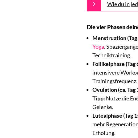
Wie du in jed
Die vier Phasen dein
Menstruation (Tag
Yoga
, Spaziergäng
Techniktraining.
Follikelphase (Tag 
intensivere Worko
Trainingsfrequenz.
Ovulation (ca. Tag 
Tipp:
Nutze die Ene
Gelenke.
Lutealphase (Tag 1
mehr Regeneratio
Erholung.