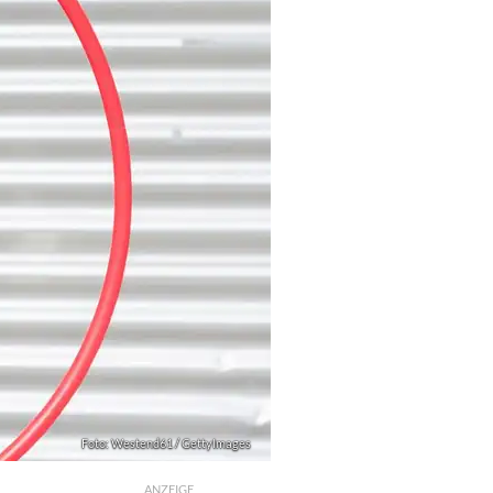
Foto: Westend61 / GettyImages
ANZEIGE