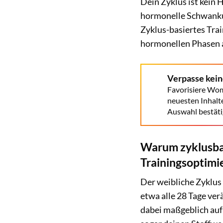
Dein Zyklus ist kein H
hormonelle Schwankun
Zyklus-basiertes Trai
hormonellen Phasen 
Verpasse kei
Favorisiere Wom
neuesten Inhalt
Auswahl bestäti
Warum zyklusbasi
Trainingsoptimie
Der weibliche Zyklus
etwa alle 28 Tage ve
dabei maßgeblich auf