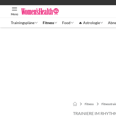
Menü
Trainingspläne
Fitness
Food
🔥 Astrologie
Abn
Fitness
Fitnesstrai
TRAINIERE IM RHYTH