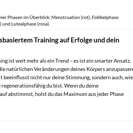
Alena Igdeeva / GettyImages
vier Phasen im Überblick: Menstruation (rot), Follikelphase
n) und Lutealphase (rosa).
sbasiertem Training auf Erfolge und dein
ng ist weit mehr als ein Trend – es ist ein smarter Ansatz,
ie natürlichen Veränderungen deines Körpers anzupassen
beeinflusst nicht nur deine Stimmung, sondern auch, wie
d regenerationsfähig du bist. Wenn du deine
auf abstimmst, holst du das Maximum aus jeder Phase