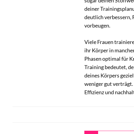
sogar deinen Stoffwe
deiner Trainingsplanu
deutlich verbessern, 
vorbeugen.
Viele Frauen trainiere
ihr Körper in manchen
Phasen optimal für K
Training bedeutet, de
deines Körpers geziel
weniger gut verträgt.
Effizienz und nachhal