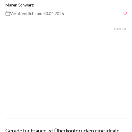
Maren Schwarz
Veröffentlicht am 30.04.2026
Foto: gettyimages/Cavan Images
ANZEIGE
Gerade für Frauen ist Überkopfdrücken eine ideale