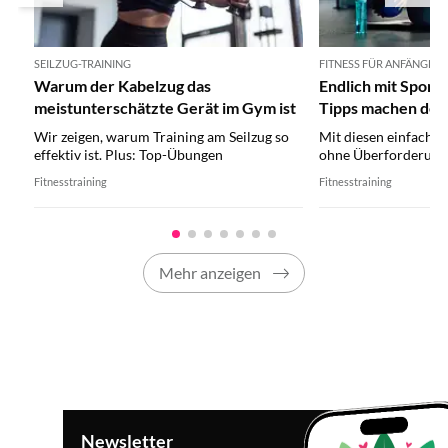
SEILZUG-TRAINING
FITNESS FÜR ANFÄNGER
Warum der Kabelzug das
Endlich mit Sport
meistunterschätzte Gerät im Gym ist
Tipps machen den 
leichter
Wir zeigen, warum Training am Seilzug so
Mit diesen einfachen
effektiv ist. Plus: Top-Übungen
ohne Überforderung
Fitnesstraining
Fitnesstraining
Mehr anzeigen
Newsletter