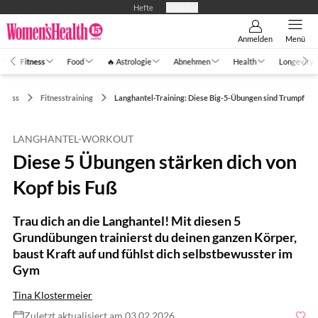
Hefte
Produkte
Anmelden
Menü
Fitness
Food
🔥 Astrologie
Abnehmen
Health
Longevity
itness
Fitnesstraining
Langhantel-Training: Diese Big-5-Übungen sind Trumpf
LANGHANTEL-WORKOUT
Diese 5 Übungen stärken dich von
Kopf bis Fuß
Trau dich an die Langhantel! Mit diesen 5
Grundübungen trainierst du deinen ganzen Körper,
baust Kraft auf und fühlst dich selbstbewusster im
Gym
Tina Klostermeier
Zuletzt aktualisiert am 03.02.2026