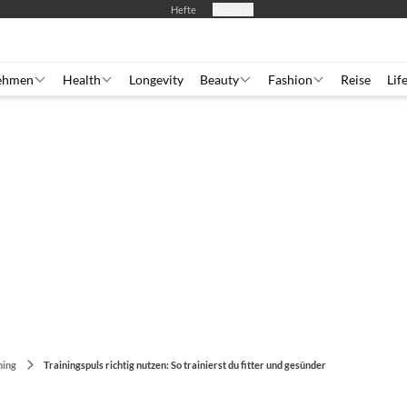
Hefte
Produkte
ehmen
Health
Longevity
Beauty
Fashion
Reise
Lif
ning
Trainingspuls richtig nutzen: So trainierst du fitter und gesünder