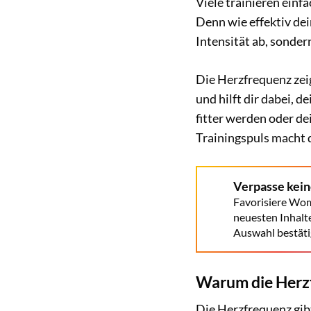
Viele trainieren einf
Denn wie effektiv dei
Intensität ab, sonder
Die Herzfrequenz zeig
und hilft dir dabei, d
fitter werden oder d
Trainingspuls macht 
Verpasse kei
Favorisiere Wom
neuesten Inhalt
Auswahl bestäti
Warum die Herzf
Die Herzfrequenz gib