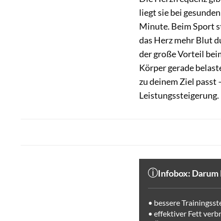
liegt sie bei gesund
Minute. Beim Sport st
das Herz mehr Blut d
der große Vorteil bei
Körper gerade belaste
zu deinem Ziel passt
Leistungssteigerung.
Infobox: Darum 
• bessere Trainingss
• effektiver Fett ver