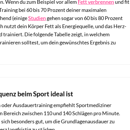
en. Wenn du zum Beispiel vor allem
Fett verbrennen
und fit
n Training bei 60 bis 70 Prozent deiner maximalen
hend (einige
Studien
gehen sogar von 60 bis 80 Prozent
ch nutzt dein Körper Fett als Energiequelle, und das Herz-
 trainiert. Die folgende Tabelle zeigt, in welchem
rainieren solltest, um dein gewünschtes Ergebnis zu
uenz beim Sport ideal ist
 oder Ausdauertraining empfiehlt Sportmediziner
en Bereich zwischen 110 und 140 Schlägen pro Minute.
t sich besonders gut, um die Grundlagenausdauer zu
rz langfristig zu stärken.