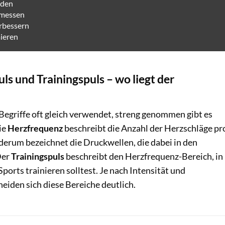
iden
 messen
erbessern
ieren
ls und Trainingspuls – wo liegt der
Begriffe oft gleich verwendet, streng genommen gibt es
ie
Herzfrequenz
beschreibt die Anzahl der Herzschläge pr
derum bezeichnet die Druckwellen, die dabei in den
Der
Trainingspuls
beschreibt den Herzfrequenz-Bereich, in
orts trainieren solltest. Je nach Intensität und
heiden sich diese Bereiche deutlich.