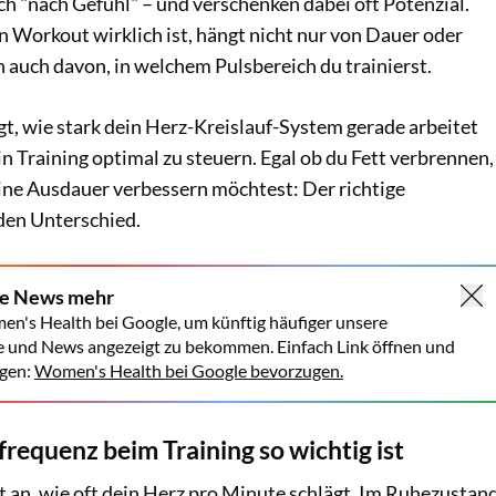
ach "nach Gefühl" – und verschenken dabei oft Potenzial.
n Workout wirklich ist, hängt nicht nur von Dauer oder
n auch davon, in welchem Pulsbereich du trainierst.
t, wie stark dein Herz-Kreislauf-System gerade arbeitet
ein Training optimal zu steuern. Egal ob du Fett verbrennen,
eine Ausdauer verbessern möchtest: Der richtige
den Unterschied.
ne News mehr
en's Health bei Google, um künftig häufiger unsere
e und News angezeigt zu bekommen. Einfach Link öffnen und
gen:
Women's Health bei Google bevorzugen.
requenz beim Training so wichtig ist
t an, wie oft dein Herz pro Minute schlägt. Im Ruhezustan