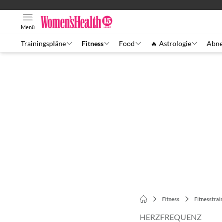
Menü
Trainingspläne
Fitness
Food
🔥 Astrologie
Abn
Fitness
Fitnesstrai
HERZFREQUENZ