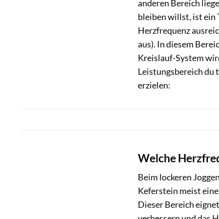
anderen Bereich lieg
bleiben willst, ist ei
Herzfrequenz ausreic
aus). In diesem Berei
Kreislauf-System wird
Leistungsbereich du t
erzielen:
Welche Herzfreq
Beim lockeren Joggen
Keferstein meist ein
Dieser Bereich eigne
verbessern und das He