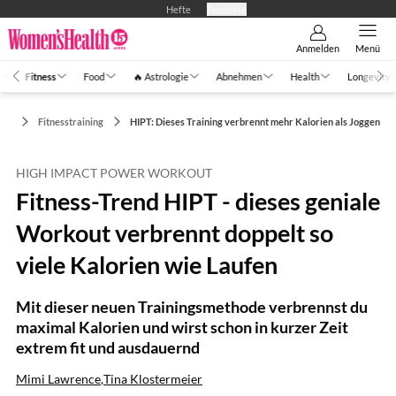
Hefte
Produkte
Anmelden
Menü
Fitness
Food
🔥 Astrologie
Abnehmen
Health
Longevity
ess
Fitnesstraining
HIPT: Dieses Training verbrennt mehr Kalorien als Joggen
HIGH IMPACT POWER WORKOUT
Fitness-Trend HIPT - dieses geniale
Workout verbrennt doppelt so
viele Kalorien wie Laufen
Mit dieser neuen Trainingsmethode verbrennst du
maximal Kalorien und wirst schon in kurzer Zeit
extrem fit und ausdauernd
Mimi Lawrence
,
Tina Klostermeier