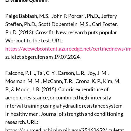
Paige Babiash, M.S., John P. Porcari, Ph.D., Jeffery
Steffen, Ph.D., Scott Doberstein, M.S., Carl Foster,
Ph.D. (2013): Crossfit: New research puts popular
Workout to the test. URL:
https://acewebcontent.azureedge.net/certifiednews/im
zuletzt abgerufen am 19.07.2024.
Falcone, P. H., Tai, C. Y., Carson, L. R., Joy, J. M.,
Mosman, M. M., McCann, T. R., Crona, K. P., Kim, M.
P., & Moon, J. R. (2015). Caloric expenditure of
aerobic, resistance, or combined high-intensity
interval training using a hydraulic resistance system
in healthy men. Journal of strength and conditioning
research. URL:
https://pubmed.ncbi.nlm.nih.gov/25162652/, zuletzt