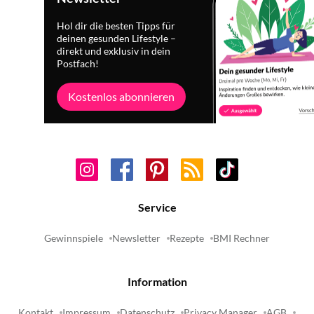
Hol dir die besten Tipps für
deinen gesunden Lifestyle –
direkt und exklusiv in dein
Postfach!
Kostenlos abonnieren
Service
Gewinnspiele
Newsletter
Rezepte
BMI Rechner
Information
Kontakt
Impressum
Datenschutz
Privacy Manager
AGB