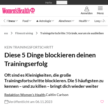
Hefte
Produkte
Anmelden
Menü
Fitness
Food
🔥 Astrologie
Abnehmen
Health
Longevity
Fitness
Fitnesstraining
Trainingsfortschritte: 5 Gründe, warum sie ausbleiben
KEIN TRAININGSFORTSCHRITT
Diese 5 Dinge blockieren deinen
Trainingserfolg
Oft sind es Kleinigkeiten, die große
Trainingsfortschritte blockieren. Die 5 häufigsten zu
kennen – und zu killen – bringt dich wieder weiter
Redaktion Women's Health
,
Caitlin Carlson
Veröffentlicht am 06.11.2023
Foto: Improvisor/Shutterstock.com