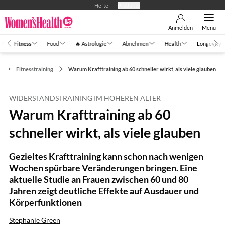
Hefte
Produkte
Anmelden
Menü
Fitness
Food
🔥 Astrologie
Abnehmen
Health
Longevity
s
Fitnesstraining
Warum Krafttraining ab 60 schneller wirkt, als viele glauben
WIDERSTANDSTRAINING IM HÖHEREN ALTER
Warum Krafttraining ab 60
schneller wirkt, als viele glauben
Gezieltes Krafttraining kann schon nach wenigen
Wochen spürbare Veränderungen bringen. Eine
aktuelle Studie an Frauen zwischen 60 und 80
Jahren zeigt deutliche Effekte auf Ausdauer und
Körperfunktionen
Stephanie Green