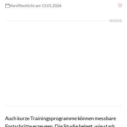
Veröffentlicht am 13.01.2026
Foto: gettyimages/FatCamera
ANZEIGE
Auch kurze Trainingsprogramme können messbare
Fortschritte erzeugen. Die Studie belegt, wie stark