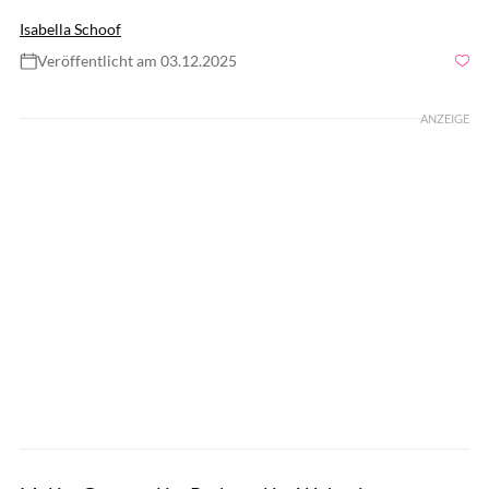
Isabella Schoof
Veröffentlicht am 03.12.2025
Foto: GettyImages.de/FreshSplash
ANZEIGE