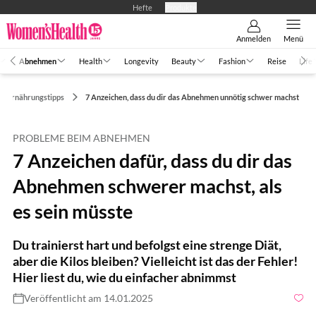
Hefte
Produkte
Anmelden
Menü
Abnehmen
Health
Longevity
Beauty
Fashion
Reise
Life
Ernährungstipps
7 Anzeichen, dass du dir das Abnehmen unnötig schwer machst
PROBLEME BEIM ABNEHMEN
7 Anzeichen dafür, dass du dir das
Abnehmen schwerer machst, als
es sein müsste
Du trainierst hart und befolgst eine strenge Diät,
aber die Kilos bleiben? Vielleicht ist das der Fehler!
Hier liest du, wie du einfacher abnimmst
Veröffentlicht am 14.01.2025
Foto: Shutterstock.com / Lee Charlie