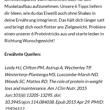
Muskelaufbau aufzunehmen. Unsere 6 Tipps liefern
dir Ideen, wie du das Eiweiß auch ohne Shakes in
deine Ernährung integrierst. Das hält dich länger satt
und bringt dich noch flotter ans Zielgewicht. Probiere
einen unserer 6 Proteintricks aus und starte lecker in
Richtung Wunschgewicht!
Erwähnte Quellen:
Leidy HJ, Clifton PM, Astrup A, Wycherley TP,
Westerterp-Plantenga MS, Luscombe-Marsh ND,
Woods SC, Mattes RD. The role of protein in weight
loss and maintenance. Am J Clin Nutr. 2015
Jun;101(6):1320S-1329S. doi:
10.3945/ajcn.114.084038. Epub 2015 Apr 29. PMID:
25926512.