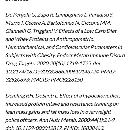
De Pergola G, Zupo R, Lampignano L, Paradiso S,
Murro I, Cecere A, Bartolomeo N, Ciccone MM,
Giannelli G, Triggiani V. Effects of a Low Carb Diet
and Whey Proteins on Anthropometric,
Hematochemical, and Cardiovascular Parameters in
Subjects with Obesity. Endocr Metab Immune Disord
Drug Targets. 2020;20(10):1719-1725. doi:
10.2174/1871530320666200610143724. PMID:
32520693; PMCID: PMC8226150.
Demling RH, DeSanti L. Effect of a hypocaloric diet,
increased protein intake and resistance training on
lean mass gains and fat mass loss in overweight
police officers. Ann Nutr Metab. 2000;44(1):21-9.
doi: 10.1159/000012817. PMID: 10838463.