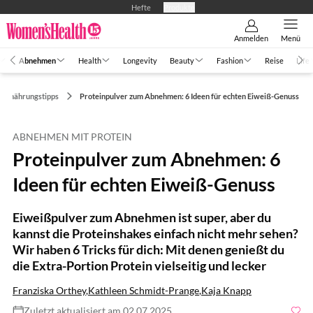
Hefte
Produkte
Anmelden
Menü
Abnehmen
Health
Longevity
Beauty
Fashion
Reise
Life
Ernährungstipps
Proteinpulver zum Abnehmen: 6 Ideen für echten Eiweiß-Genuss
ABNEHMEN MIT PROTEIN
Proteinpulver zum Abnehmen: 6
Ideen für echten Eiweiß-Genuss
Eiweißpulver zum Abnehmen ist super, aber du
kannst die Proteinshakes einfach nicht mehr sehen?
Wir haben 6 Tricks für dich: Mit denen genießt du
die Extra-Portion Protein vielseitig und lecker
Franziska Orthey
,
Kathleen Schmidt-Prange
,
Kaja Knapp
Zuletzt aktualisiert am 02.07.2025