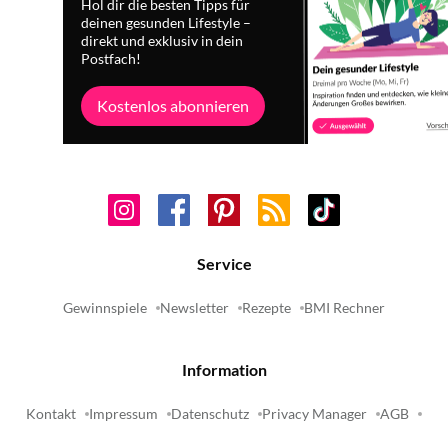
Hol dir die besten Tipps für
deinen gesunden Lifestyle –
direkt und exklusiv in dein
Postfach!
Kostenlos abonnieren
Service
Gewinnspiele
Newsletter
Rezepte
BMI Rechner
Information
Kontakt
Impressum
Datenschutz
Privacy Manager
AGB