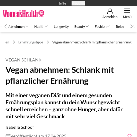
Hefte
Produkte
Anmelden
Menü
Abnehmen
Health
Longevity
Beauty
Fashion
Reise
Life
ehmen
Ernährungstipps
Vegan abnehmen: Schlank mit pflanzlicher Ernährung
VEGAN SCHLANK
Vegan abnehmen: Schlank mit
pflanzlicher Ernährung
Mit einer veganen Diät und einem gesunden
Ernährungsplan kannst du dein Wunschgewicht
schnell erreichen – ganz ohne Hunger, aber dafür
mit sehr viel Geschmack
Isabella Schoof
Veröffentlicht am 17.04.2025