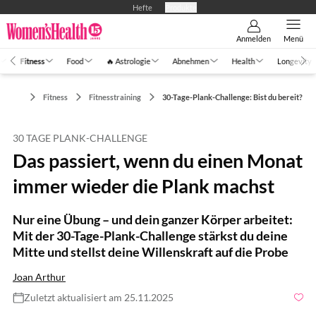
Hefte
Produkte
Anmelden
Menü
Fitness
Food
🔥 Astrologie
Abnehmen
Health
Longevity
Fitness
Fitnesstraining
30-Tage-Plank-Challenge: Bist du bereit?
30 TAGE PLANK-CHALLENGE
Das passiert, wenn du einen Monat
immer wieder die Plank machst
Nur eine Übung – und dein ganzer Körper arbeitet:
Mit der 30-Tage-Plank-Challenge stärkst du deine
Mitte und stellst deine Willenskraft auf die Probe
Joan Arthur
Zuletzt aktualisiert am 25.11.2025
Foto: shutterstock.com/PeopleImages.com - Yuri A