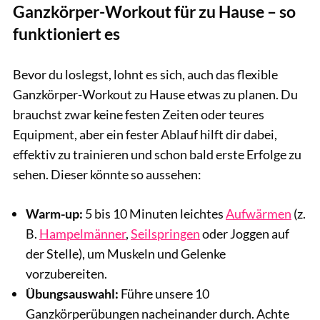
Ganzkörper-Workout für zu Hause – so
funktioniert es
mixetto / GettyImages
Bevor du loslegst, lohnt es sich, auch das flexible
Ganzkörper-Workout zu Hause etwas zu planen. Du
brauchst zwar keine festen Zeiten oder teures
Equipment, aber ein fester Ablauf hilft dir dabei,
effektiv zu trainieren und schon bald erste Erfolge zu
sehen. Dieser könnte so aussehen:
Warm-up:
5 bis 10 Minuten leichtes
Aufwärmen
(z.
B.
Hampelmänner
,
Seilspringen
oder Joggen auf
der Stelle), um Muskeln und Gelenke
vorzubereiten.
Übungsauswahl:
Führe unsere 10
Ganzkörperübungen nacheinander durch. Achte