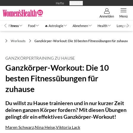
Hefte
Produkte
Anmelden
Menü
Fitness
Food
🔥 Astrologie
Abnehmen
Health
Longevity
ss
Workouts
Ganzkörper-Workout: Die 10 besten Fitnessübungen für zuhause
GANZKÖRPERTRAINING ZU HAUSE
Ganzkörper-Workout: Die 10
besten Fitnessübungen für
zuhause
Du willst zu Hause trainieren und in nur kurzer Zeit
deinen ganzen Körper fordern? Mit diesen Übungen
gelingt dir ein effektives Ganzkörper-Workout!
Maren Schwarz
,
Nina Heise
,
Viktoria Lack