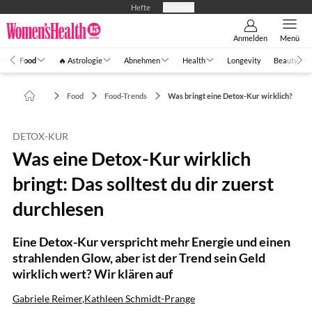
Hefte
Produkte
Anmelden
Menü
Food
🔥 Astrologie
Abnehmen
Health
Longevity
Beauty
Food
Food-Trends
Was bringt eine Detox-Kur wirklich?
DETOX-KUR
Was eine Detox-Kur wirklich
bringt: Das solltest du dir zuerst
durchlesen
Eine Detox-Kur verspricht mehr Energie und einen
strahlenden Glow, aber ist der Trend sein Geld
wirklich wert? Wir klären auf
Gabriele Reimer
,
Kathleen Schmidt-Prange