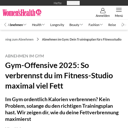
Hefte
Produkte
Anmelden
Menü
Abnehmen
Health
Longevity
Beauty
Fashion
Reise
Life
Training zum Abnehmen
Abnehmen im Gym: Dein Trainingsplan fürs Fitnessstudio
ABNEHMEN IM GYM
Gym-Offensive 2025: So
verbrennst du im Fitness-Studio
maximal viel Fett
Im Gym ordentlich Kalorien verbrennen? Kein
Problem, solange du den richtigen Trainingsplan
hast. Wir zeigen dir, wie du deine Fettverbrennung
maximierst